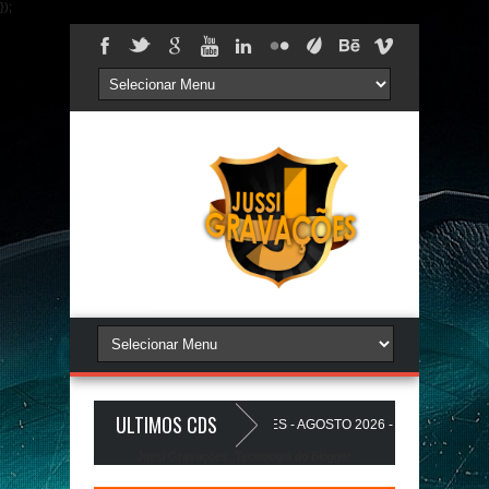
});
ULTIMOS CDS
REDÃO 17.0 - A PLAYLIST DOS PAREDÕES - AGOSTO 2026 - O ZeRo Um é NóI
Jussi Gravações. Tecnologia do
Blogger
.
O A Favela Ta Gostosa 5.0 - LANÇAMENTO - JUSSIGRAVACOES.com