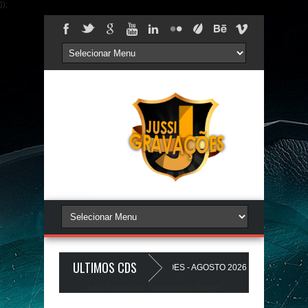
});
ULTIMOS CDS
AREDÃO 17.0 - A PLAYLIST DOS PAREDÕES - AGOSTO 2026 - O ZeRo Um é Nó
Jussi Gravações. Tecnologia do
Blogger
.
HO A Favela Ta Gostosa 5.0 - LANÇAMENTO - JUSSIGRAVACOES.com