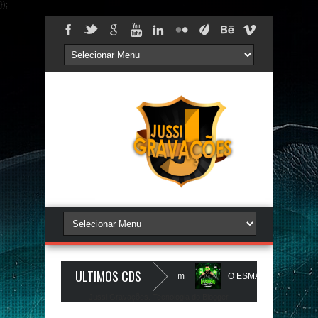
});
ULTIMOS CDS
 ZeRo Um é NóIzZ - JUSSIGRAVACOES.com
O ESMAGA - CD ESMAGA 
Jussi Gravações. Tecnologia do
Blogger
.
S.com
BEATS PAREDÃO 16.0 - JULHO 2026 - O ZERO UM É NOIZz - 