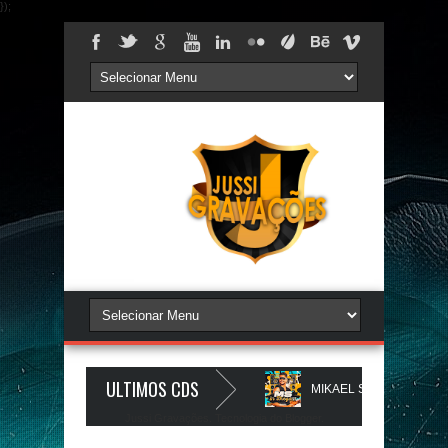
});
ULTIMOS CDS
- AGOSTO 2026 - JUSSIGRAVACOES.com
MIKAEL SANTOS - MS IN B
Jussi Gravações. Tecnologia do
Blogger
.
VACOES.com
NATANZINHO LIMA - NA LIGA EM SAMPA - CD NOVO LA