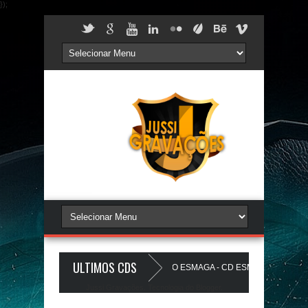
});
ULTIMOS CDS
NóIzZ - JUSSIGRAVACOES.com
O ESMAGA - CD ESMAGA PAREDAO - 
Jussi Gravações. Tecnologia do
Blogger
.
BEATS PAREDÃO 16.0 - JULHO 2026 - O ZERO UM É NOIZz - JUSSIGRAVA