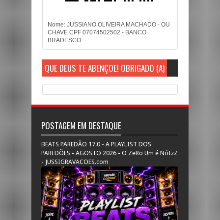
Nome: JUSSIANO OLIVEIRA MACHADO - OU
CHAVE CPF 07074502502 - BANCO
BRADESCO
QUE DEUS TE ABENÇOE! OBRIGADO (A)
POSTAGEM EM DESTAQUE
BEATS PAREDÃO 17.0 - A PLAYLIST DOS
PAREDÕES - AGOSTO 2026 - O ZeRo Um é NóIzZ
- JUSSIGRAVACOES.com