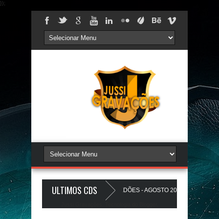
});
ULTIMOS CDS
 PAREDÃO 17.0 - A PLAYLIST DOS PAREDÕES - AGOSTO 2026 - O ZeRo Um é 
Jussi Gravações. Tecnologia do
Blogger
.
INHO A Favela Ta Gostosa 5.0 - LANÇAMENTO - JUSSIGRAVACOES.com