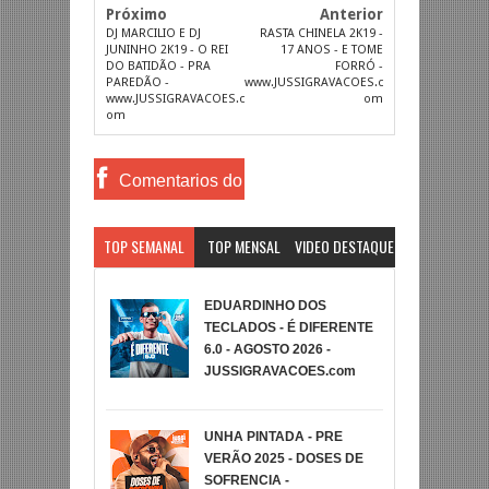
Próximo
Anterior
DJ MARCILIO E DJ
RASTA CHINELA 2K19 -
JUNINHO 2K19 - O REI
17 ANOS - E TOME
DO BATIDÃO - PRA
FORRÓ -
PAREDÃO -
www.JUSSIGRAVACOES.c
www.JUSSIGRAVACOES.c
om
om
Comentarios do
Facebook
TOP SEMANAL
TOP MENSAL
VIDEO DESTAQUE
EDUARDINHO DOS
TECLADOS - É DIFERENTE
6.0 - AGOSTO 2026 -
JUSSIGRAVACOES.com
UNHA PINTADA - PRE
VERÃO 2025 - DOSES DE
SOFRENCIA -