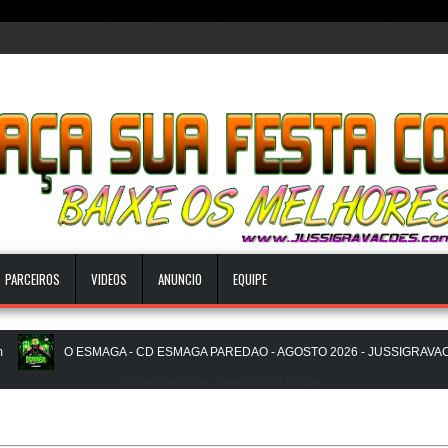
PARCEIROS
VIDEOS
ANUNCIO
EQUIPE
O ESMAGA - CD ESMAGA PAREDAO - AGOSTO 2026 - JUSSIGRAVACOES
Jussi Gravações. Tecnologia do
Blogger
.
 2026 - O ZERO UM É NOIZz - JUSSIGRAVACOES.com
NATANZINHO L