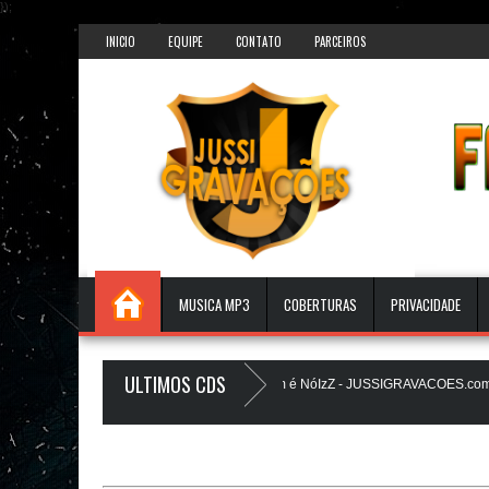
});
INICIO
EQUIPE
CONTATO
PARCEIROS
MUSICA MP3
COBERTURAS
PRIVACIDADE
ULTIMOS CDS
 PAREDÕES - AGOSTO 2026 - O ZeRo Um é NóIzZ - JUSSIGRAVACOES.com
 LANÇAMENTO - JUSSIGRAVACOES.com
BEATS PAREDÃO 16.0 - JULHO