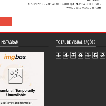
ACSON 2K19 - MAIS APAIXONADO QUE NUNCA - CD NOVO -
www.JUSSIGRAVACOES.com
 INSTAGRAM
TOTAL DE VISUALIZAÇÕES
1
4
7
9
1
5
2