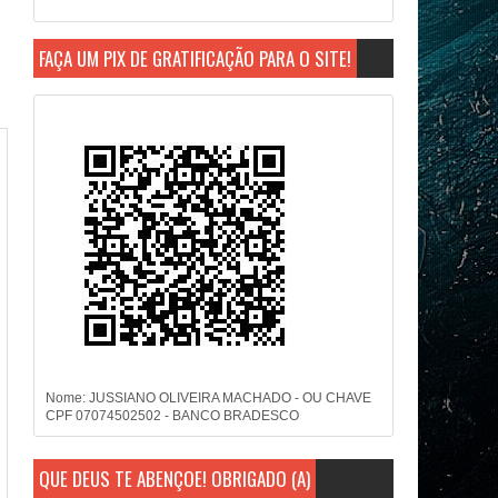
FAÇA UM PIX DE GRATIFICAÇÃO PARA O SITE!
Nome: JUSSIANO OLIVEIRA MACHADO - OU CHAVE
CPF 07074502502 - BANCO BRADESCO
QUE DEUS TE ABENÇOE! OBRIGADO (A)