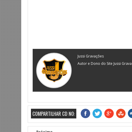
Jussi Gravações
Autor e Dono do Site Jussi Grav
COMPARTILHAR CD NO:
Próximo