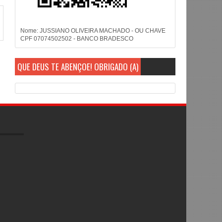
Nome: JUSSIANO OLIVEIRA MACHADO - OU CHAVE
CPF 07074502502 - BANCO BRADESCO
QUE DEUS TE ABENÇOE! OBRIGADO (A)