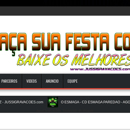
PARCEIROS
VIDEOS
ANUNCIO
EQUIPE
 JUSSIGRAVACOES.com
O ESMAGA - CD ESMAGA PAREDAO - AGOSTO 
Jussi Gravações. Tecnologia do
Blogger
.
S PAREDÃO 16.0 - JULHO 2026 - O ZERO UM É NOIZz - JUSSIGRAVACOES.com