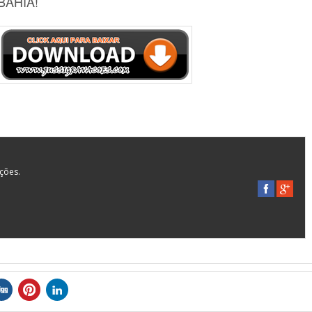
BAHIA!
ações.