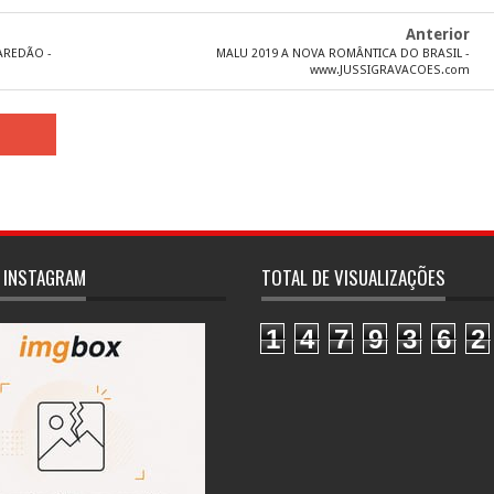
Anterior
AREDÃO -
MALU 2019 A NOVA ROMÂNTICA DO BRASIL -
www.JUSSIGRAVACOES.com
 INSTAGRAM
TOTAL DE VISUALIZAÇÕES
1
4
7
9
3
6
2