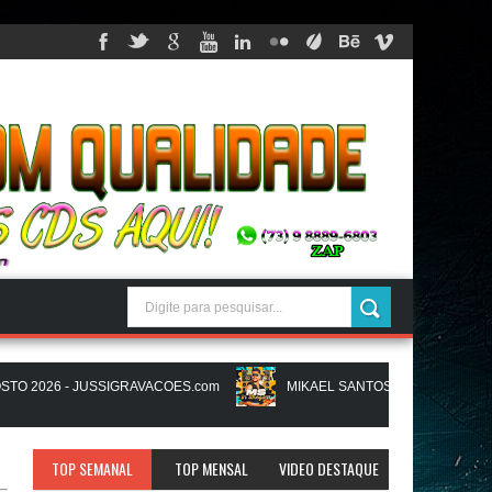
2026 - JUSSIGRAVACOES.com
MIKAEL SANTOS - MS IN BREGA VI -
NATANZINHO LIMA - NA LIGA EM SAMPA - CD NOVO LANÇAMENTO 
TOP SEMANAL
TOP MENSAL
VIDEO DESTAQUE