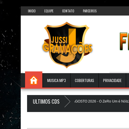
});
INICIO
EQUIPE
CONTATO
PARCEIROS
MUSICA MP3
COBERTURAS
PRIVACIDADE
ULTIMOS CDS
O 17.0 - A PLAYLIST DOS PAREDÕES - AGOSTO 2026 - O ZeRo Um é NóIzZ -
Favela Ta Gostosa 5.0 - LANÇAMENTO - JUSSIGRAVACOES.com
BEAT