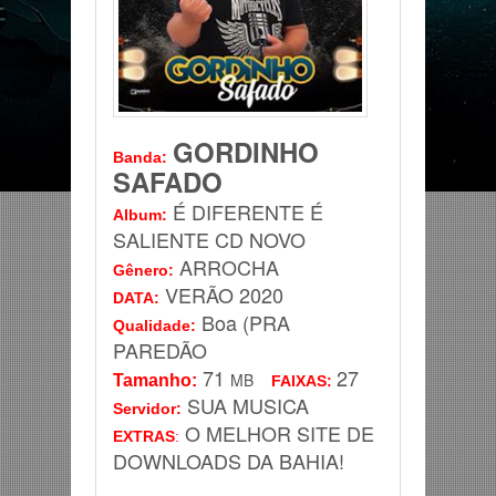
GORDINHO
Banda
:
SAFADO
É DIFERENTE É
Album:
SALIENTE CD NOVO
ARROCHA
Gênero
:
VERÃO 2020
DATA
:
Boa (PRA
Qualidade:
PAREDÃO
71
27
MB
Tamanho:
FAIXAS:
SUA MUSICA
Servidor
:
O MELHOR SITE DE
EXTRAS
:
DOWNLOADS DA BAHIA!