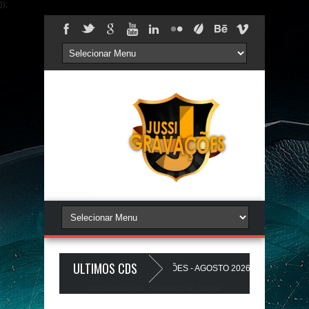
});
ULTIMOS CDS
AREDÃO 17.0 - A PLAYLIST DOS PAREDÕES - AGOSTO 2026 - O ZeRo Um é Nó
Jussi Gravações. Tecnologia do
Blogger
.
HO A Favela Ta Gostosa 5.0 - LANÇAMENTO - JUSSIGRAVACOES.com