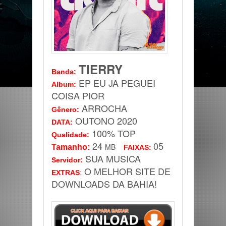
TIERRY
Banda
:
EP EU JA PEGUEI
Album:
COISA PIOR
ARROCHA
Gênero
:
OUTONO
2020
DATA
:
100% TOP
Qualidade:
24
05
MB
Tamanho:
FAIXAS:
SUA MUSICA
Servidor
:
O MELHOR SITE DE
EXTRAS
:
DOWNLOADS DA BAHIA!