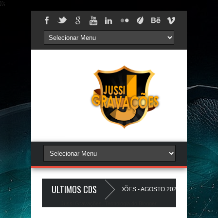
});
ULTIMOS CDS
PAREDÃO 17.0 - A PLAYLIST DOS PAREDÕES - AGOSTO 2026 - O ZeRo Um é N
Jussi Gravações. Tecnologia do
Blogger
.
NHO A Favela Ta Gostosa 5.0 - LANÇAMENTO - JUSSIGRAVACOES.com