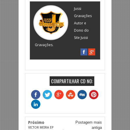
Jussi
Gravações
Autor e
Dono do
Site Jussi
Gravações.
COMPARTILHAR CD NO:
Próximo
Postagem mais
antiga
VICTOR MEIRA EP