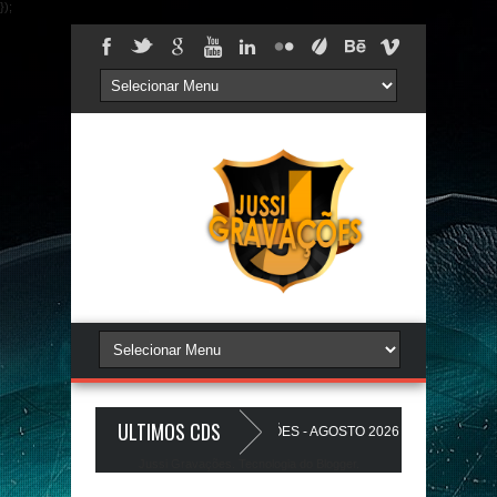
});
ULTIMOS CDS
AREDÃO 17.0 - A PLAYLIST DOS PAREDÕES - AGOSTO 2026 - O ZeRo Um é Nó
Jussi Gravações. Tecnologia do
Blogger
.
HO A Favela Ta Gostosa 5.0 - LANÇAMENTO - JUSSIGRAVACOES.com