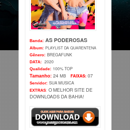
AS PODEROSAS
Banda
:
PLAYLIST DA QUARENTENA
Album:
BREGAFUNK
Gênero
:
2020
DATA
:
100% TOP
Qualidade:
24
07
MB
FAIXAS:
Tamanho:
SUA MUSICA
Servidor
:
O MELHOR SITE DE
EXTRAS
:
DOWNLOADS DA BAHIA!