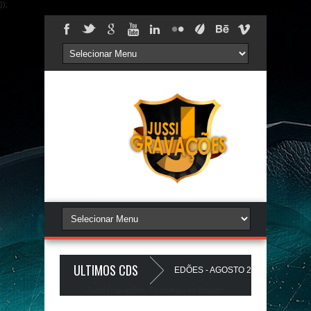
});
ULTIMOS CDS
S PAREDÃO 17.0 - A PLAYLIST DOS PAREDÕES - AGOSTO 2026 - O ZeRo Um é
Jussi Gravações. Tecnologia do
Blogger
.
ZINHO A Favela Ta Gostosa 5.0 - LANÇAMENTO - JUSSIGRAVACOES.com