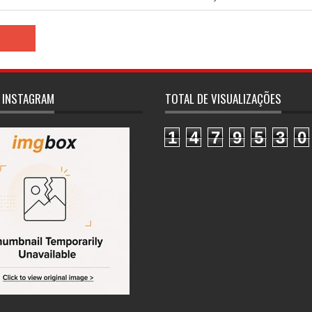
 INSTAGRAM
TOTAL DE VISUALIZAÇÕES
1
4
7
9
5
3
0