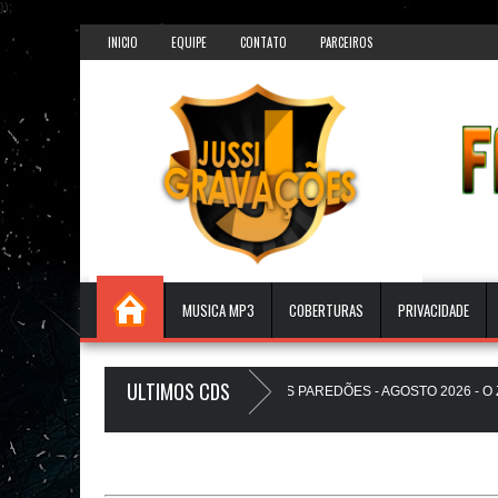
});
INICIO
EQUIPE
CONTATO
PARCEIROS
MUSICA MP3
COBERTURAS
PRIVACIDADE
ULTIMOS CDS
BEATS PAREDÃO 17.0 - A PLAYLIST DOS PAREDÕES - AGOSTO 2026 - O ZeRo
THEUZINHO A Favela Ta Gostosa 5.0 - LANÇAMENTO - JUSSIGRAVACOES.com