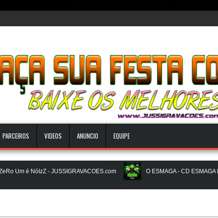
PARCEIROS
VIDEOS
ANUNCIO
EQUIPE
 Um é NóIzZ - JUSSIGRAVACOES.com
O ESMAGA - CD ESMAGA PARE
Jussi Gravações. Tecnologia do
Blogger
.
BEATS PAREDÃO 16.0 - JULHO 2026 - O ZERO UM É NOIZz - JUSS