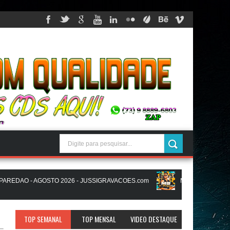
DAO - AGOSTO 2026 - JUSSIGRAVACOES.com
MIKAEL SANTOS - MS 
IGRAVACOES.com
NATANZINHO LIMA - NA LIGA EM SAMPA - CD NOV
TOP SEMANAL
TOP MENSAL
VIDEO DESTAQUE