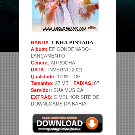
UNHA PINTADA
BANDA
:
Album:
EP CONDENADO -
LANÇAMENTO
Gênero
:
ARROCHA
DATA
:
INVERNO 2021
Qualidade:
100% TOP
Tamanho:
27
MB
FAIXAS:
07
Servidor
:
SUA MUSICA
EXTRAS
:
O MELHOR SITE DE
DOWNLOADS DA BAHIA!