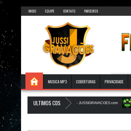
});
INICIO
EQUIPE
CONTATO
PARCEIROS
MUSICA MP3
COBERTURAS
PRIVACIDADE
ULTIMOS CDS
ES - AGOSTO 2026 - O ZeRo Um é NóIzZ - JUSSIGRAVACOES.com
O 
ENTO - JUSSIGRAVACOES.com
BEATS PAREDÃO 16.0 - JULHO 2026 - 