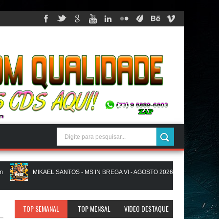
MIKAEL SANTOS - MS IN BREGA VI - AGOSTO 2026 - JUSSIGRAVACOES.
A LIGA EM SAMPA - CD NOVO LANÇAMENTO - JUSSIGRAVACOES.com
TOP SEMANAL
TOP MENSAL
VIDEO DESTAQUE