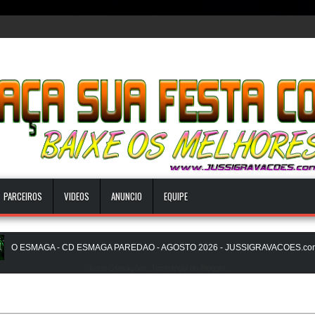
PARCEIROS
VIDEOS
ANUNCIO
EQUIPE
ESMAGA - CD ESMAGA PAREDAO - AGOSTO 2026 - JUSSIGRAVACOES.com
Jussi Gravações. Tecnologia do
Blogger
.
O ZERO UM É NOIZz - JUSSIGRAVACOES.com
NATANZINHO LIMA - N