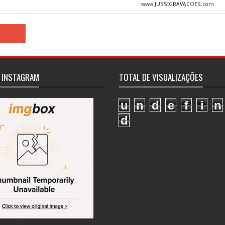
www.JUSSIGRAVACOES.com
 INSTAGRAM
TOTAL DE VISUALIZAÇÕES
u
n
d
e
f
i
n
d