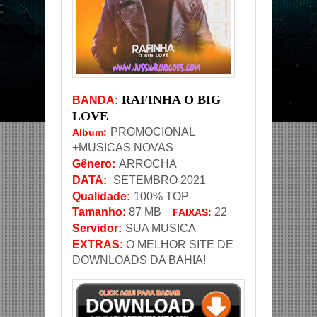
RAFINHA O BIG
BANDA
:
LOVE
PROMOCIONAL
Album:
+MUSICAS NOVAS
Gênero
:
ARROCHA
DATA
:
SETEMBRO 2021
Qualidade:
100% TOP
Tamanho:
87
MB
22
FAIXAS:
Servidor
:
SUA MUSICA
EXTRAS
:
O MELHOR SITE DE
DOWNLOADS DA BAHIA!