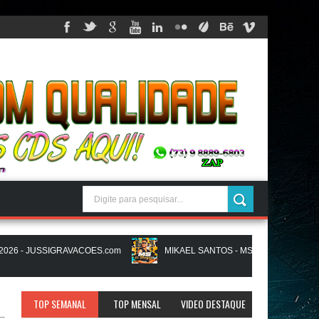
 - JUSSIGRAVACOES.com
MIKAEL SANTOS - MS IN BREGA VI - AGO
NATANZINHO LIMA - NA LIGA EM SAMPA - CD NOVO LANÇAMENTO - JU
TOP SEMANAL
TOP MENSAL
VIDEO DESTAQUE