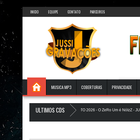
});
INICIO
EQUIPE
CONTATO
PARCEIROS
MUSICA MP3
COBERTURAS
PRIVACIDADE
ULTIMOS CDS
.0 - A PLAYLIST DOS PAREDÕES - AGOSTO 2026 - O ZeRo Um é NóIzZ - JUS
la Ta Gostosa 5.0 - LANÇAMENTO - JUSSIGRAVACOES.com
BEATS PA