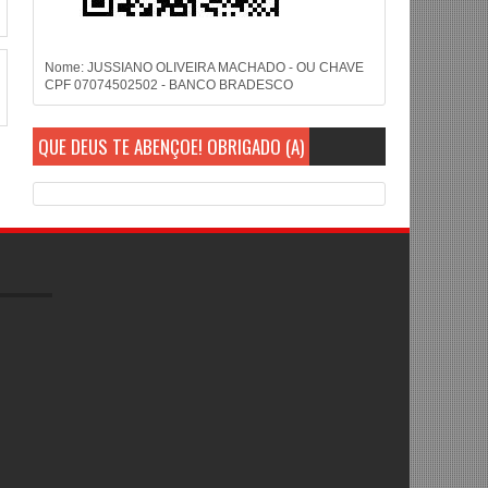
Nome: JUSSIANO OLIVEIRA MACHADO - OU CHAVE
CPF 07074502502 - BANCO BRADESCO
QUE DEUS TE ABENÇOE! OBRIGADO (A)