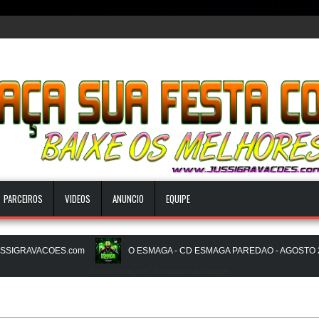
PARCEIROS
VIDEOS
ANUNCIO
EQUIPE
SIGRAVACOES.com
O ESMAGA - CD ESMAGA PAREDAO - AGOSTO 2026
Jussi Gravações. Tecnologia do
Blogger
.
REDÃO 16.0 - JULHO 2026 - O ZERO UM É NOIZz - JUSSIGRAVACOES.com