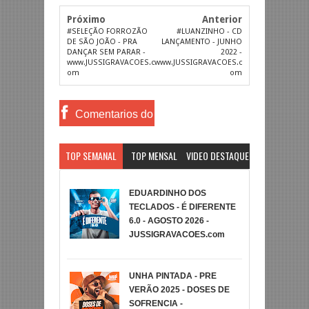
Próximo
Anterior
#SELEÇÃO FORROZÃO
#LUANZINHO - CD
DE SÃO JOÃO - PRA
LANÇAMENTO - JUNHO
DANÇAR SEM PARAR -
2022 -
www.JUSSIGRAVACOES.c
www.JUSSIGRAVACOES.c
om
om
Comentarios do
Facebook
TOP SEMANAL
TOP MENSAL
VIDEO DESTAQUE
EDUARDINHO DOS
TECLADOS - É DIFERENTE
6.0 - AGOSTO 2026 -
JUSSIGRAVACOES.com
UNHA PINTADA - PRE
VERÃO 2025 - DOSES DE
SOFRENCIA -