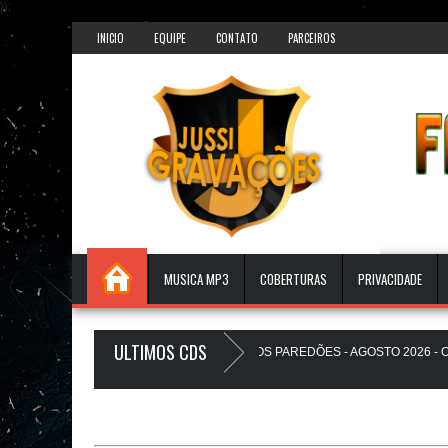
});
INICIO
EQUIPE
CONTATO
PARCEIROS
MUSICA MP3
COBERTURAS
PRIVACIDADE
ULTIMOS CDS
BEATS PAREDÃO 17.0 - A PLAYLIST DOS PAREDÕES - AGOSTO 2026 - O ZeR
THEUZINHO A Favela Ta Gostosa 5.0 - LANÇAMENTO - JUSSIGRAVACOES.co