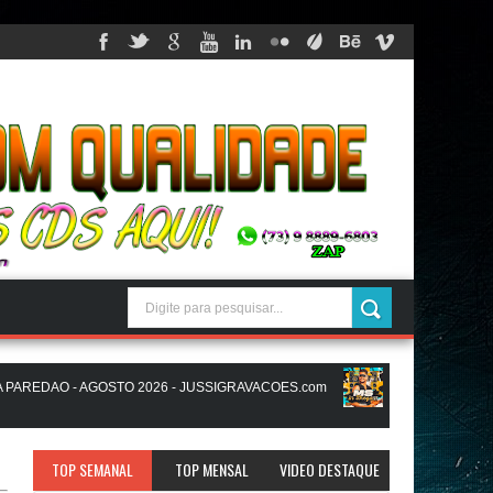
EDAO - AGOSTO 2026 - JUSSIGRAVACOES.com
MIKAEL SANTOS - MS
SIGRAVACOES.com
NATANZINHO LIMA - NA LIGA EM SAMPA - CD NO
TOP SEMANAL
TOP MENSAL
VIDEO DESTAQUE