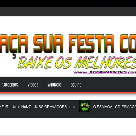
PARCEIROS
VIDEOS
ANUNCIO
EQUIPE
o Um é NóIzZ - JUSSIGRAVACOES.com
O ESMAGA - CD ESMAGA PAR
Jussi Gravações. Tecnologia do
Blogger
.
m
BEATS PAREDÃO 16.0 - JULHO 2026 - O ZERO UM É NOIZz - JUS