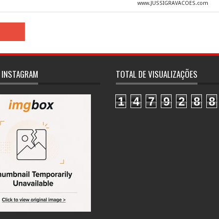
www.JUSSIGRAVACOES.com
 INSTAGRAM
TOTAL DE VISUALIZAÇÕES
1
4
7
9
2
8
8