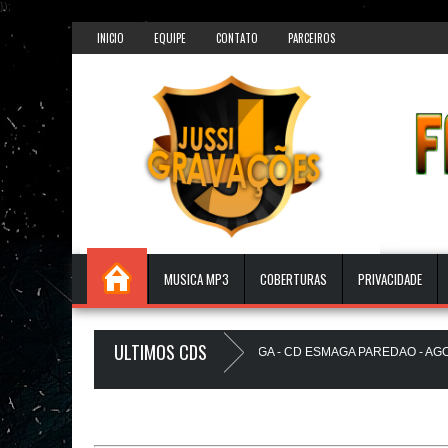
});
INICIO
EQUIPE
CONTATO
PARCEIROS
MUSICA MP3
COBERTURAS
PRIVACIDADE
ULTIMOS CDS
 JUSSIGRAVACOES.com
O ESMAGA - CD ESMAGA PAREDAO - AGOSTO 
TS PAREDÃO 16.0 - JULHO 2026 - O ZERO UM É NOIZz - JUSSIGRAVACOES.co