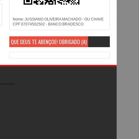
Nome: JUSSIANO OLIVEIRA MACHADO - OU CHAVE
CPF 07074502502 - BANCO BRADESCO
QUE DEUS TE ABENÇOE! OBRIGADO (A)