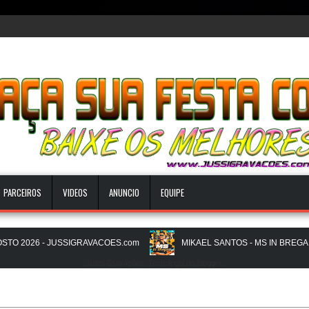
PARCEIROS
VIDEOS
ANUNCIO
EQUIPE
2026 - JUSSIGRAVACOES.com
MIKAEL SANTOS - MS IN BREGA VI -
Jussi Gravações. Tecnologia do
Blogger
.
m
NATANZINHO LIMA - NA LIGA EM SAMPA - CD NOVO LANÇAMENTO 