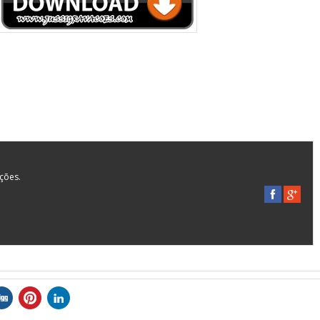
ações.