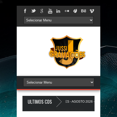
});
ULTIMOS CDS
REDÃO 17.0 - A PLAYLIST DOS PAREDÕES - AGOSTO 2026 - O ZeRo Um é NóI
Jussi Gravações. Tecnologia do
Blogger
.
O A Favela Ta Gostosa 5.0 - LANÇAMENTO - JUSSIGRAVACOES.com