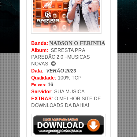
NADSON O FERINHA
Banda
:
Album:
SERESTA PRA
PAREDÃO 2.0 +MUSICAS
NOVAS
😍
Data
:
VERÃO 2023
Qualidade:
100% TOP
16
Faixas:
Servidor
:
SUA MUSICA
EXTRAS
:
O MELHOR SITE DE
DOWNLOADS DA BAHIA!