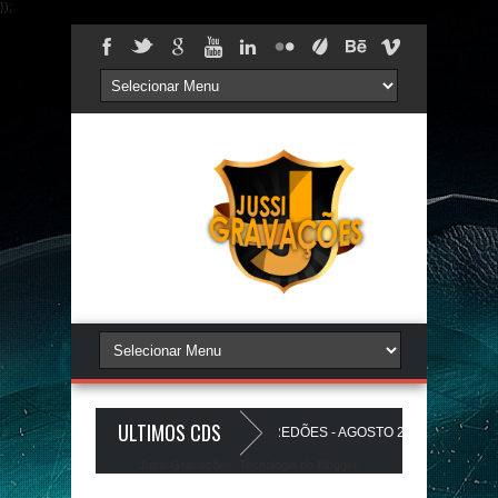
});
ULTIMOS CDS
TS PAREDÃO 17.0 - A PLAYLIST DOS PAREDÕES - AGOSTO 2026 - O ZeRo Um 
Jussi Gravações. Tecnologia do
Blogger
.
UZINHO A Favela Ta Gostosa 5.0 - LANÇAMENTO - JUSSIGRAVACOES.com