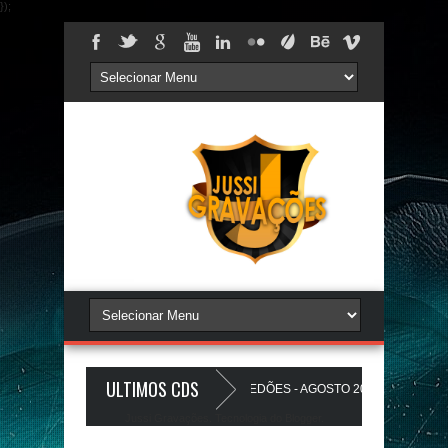
});
ULTIMOS CDS
S PAREDÃO 17.0 - A PLAYLIST DOS PAREDÕES - AGOSTO 2026 - O ZeRo Um é
Jussi Gravações. Tecnologia do
Blogger
.
ZINHO A Favela Ta Gostosa 5.0 - LANÇAMENTO - JUSSIGRAVACOES.com