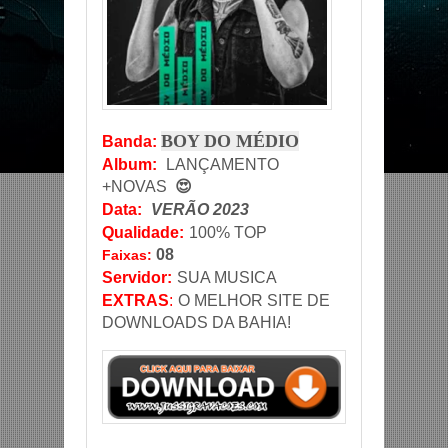
BOY DO MÉDIO
Banda
:
Album:
LANÇAMENTO
+NOVAS
😍
Data
:
VERÃO 2023
Qualidade:
100% TOP
08
Faixas:
Servidor
:
SUA MUSICA
EXTRAS
:
O MELHOR SITE DE
DOWNLOADS DA BAHIA!