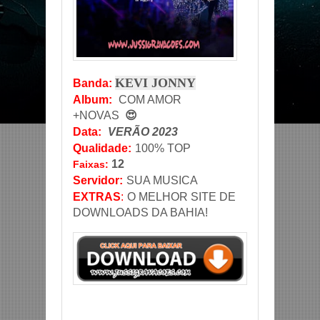
KEVI JONNY
Banda
:
Album:
COM AMOR
+NOVAS
😍
Data
:
VERÃO 2023
Qualidade:
100% TOP
12
Faixas:
Servidor
:
SUA MUSICA
EXTRAS
:
O MELHOR SITE DE
DOWNLOADS DA BAHIA!