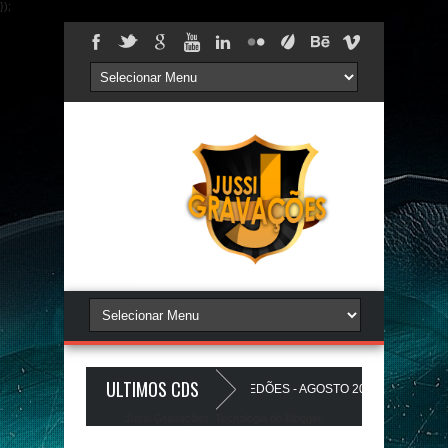
});
ULTIMOS CDS
S PAREDÃO 17.0 - A PLAYLIST DOS PAREDÕES - AGOSTO 2026 - O ZeRo Um é
Jussi Gravações. Tecnologia do
Blogger
.
ZINHO A Favela Ta Gostosa 5.0 - LANÇAMENTO - JUSSIGRAVACOES.com