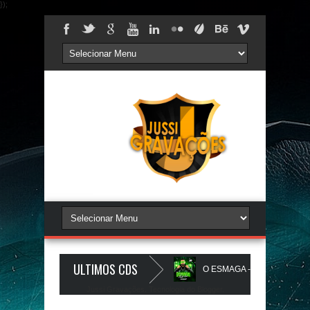
});
ULTIMOS CDS
 Um é NóIzZ - JUSSIGRAVACOES.com
O ESMAGA - CD ESMAGA PARE
Jussi Gravações. Tecnologia do
Blogger
.
m
BEATS PAREDÃO 16.0 - JULHO 2026 - O ZERO UM É NOIZz - JUSS