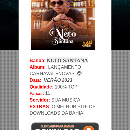
NETO SANTANA
Banda
:
Album:
LANÇAMENTO
CARNAVAL +NOVAS
😍
Data
:
VERÃO 2023
Qualidade:
100% TOP
11
Faixas:
Servidor
:
SUA MUSICA
EXTRAS
:
O MELHOR SITE DE
DOWNLOADS DA BAHIA!