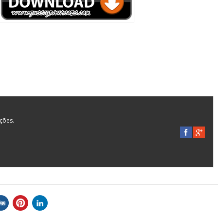
ações.