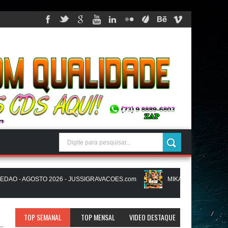
 - AGOSTO 2026 - JUSSIGRAVACOES.com
MIKAEL SANTOS - MS IN 
AVACOES.com
NATANZINHO LIMA - NA LIGA EM SAMPA - CD NOVO L
TOP SEMANAL
TOP MENSAL
VIDEO DESTAQUE