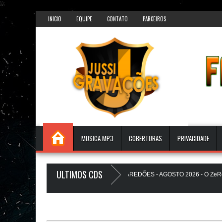
});
INICIO
EQUIPE
CONTATO
PARCEIROS
MUSICA MP3
COBERTURAS
PRIVACIDADE
ULTIMOS CDS
ATS PAREDÃO 17.0 - A PLAYLIST DOS PAREDÕES - AGOSTO 2026 - O ZeRo Um
EUZINHO A Favela Ta Gostosa 5.0 - LANÇAMENTO - JUSSIGRAVACOES.com