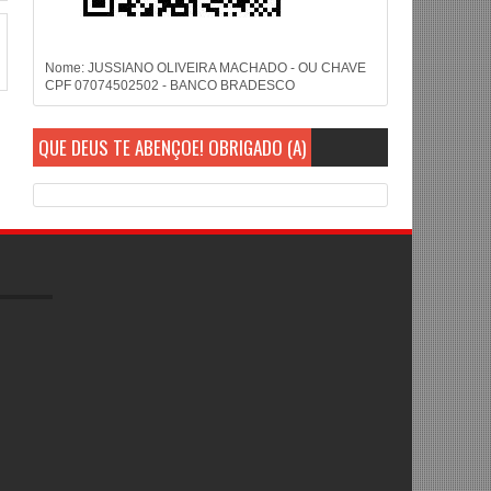
Nome: JUSSIANO OLIVEIRA MACHADO - OU CHAVE
CPF 07074502502 - BANCO BRADESCO
QUE DEUS TE ABENÇOE! OBRIGADO (A)