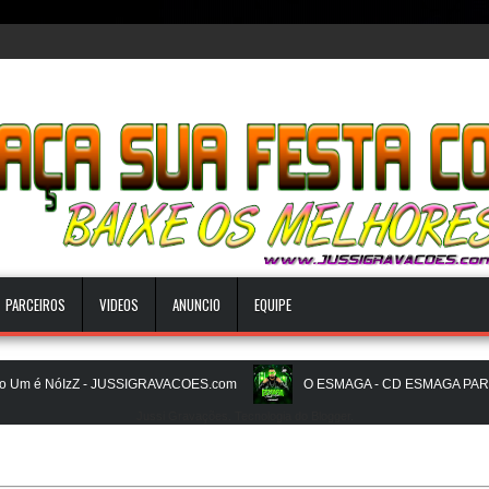
PARCEIROS
VIDEOS
ANUNCIO
EQUIPE
 é NóIzZ - JUSSIGRAVACOES.com
O ESMAGA - CD ESMAGA PAREDAO
Jussi Gravações. Tecnologia do
Blogger
.
BEATS PAREDÃO 16.0 - JULHO 2026 - O ZERO UM É NOIZz - JUSSIGR