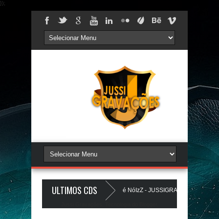
});
ULTIMOS CDS
 PAREDÕES - AGOSTO 2026 - O ZeRo Um é NóIzZ - JUSSIGRAVACOES.com
Jussi Gravações. Tecnologia do
Blogger
.
 LANÇAMENTO - JUSSIGRAVACOES.com
BEATS PAREDÃO 16.0 - JULHO 