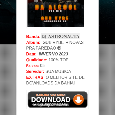
DJ ASTRONAUTA
Banda
:
Album:
GUB VYBE + NOVAS
PRA PAREDÃO
😍
Data
:
INVERNO 2023
Qualidade:
100% TOP
05
Faixas:
Servidor
:
SUA MUSICA
EXTRAS
:
O MELHOR SITE DE
DOWNLOADS DA BAHIA!