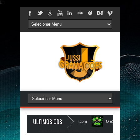
});
ULTIMOS CDS
- O ZeRo Um é NóIzZ - JUSSIGRAVACOES.com
O ESMAGA - CD ESMA
Jussi Gravações. Tecnologia do
Blogger
.
COES.com
BEATS PAREDÃO 16.0 - JULHO 2026 - O ZERO UM É NOIZz