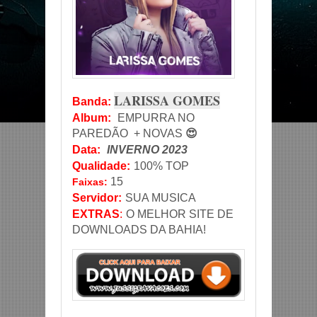
LARISSA GOMES
Banda
:
Album:
EMPURRA NO
PAREDÃO + NOVAS
😍
Data
:
INVERNO 2023
Qualidade:
100% TOP
15
Faixas:
Servidor
:
SUA MUSICA
EXTRAS
:
O MELHOR SITE DE
DOWNLOADS DA BAHIA!