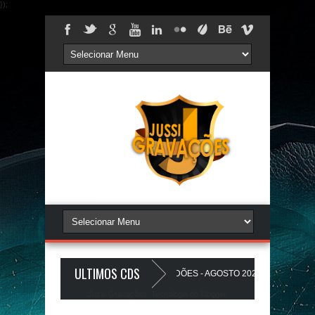
});
ULTIMOS CDS
 PAREDÃO 17.0 - A PLAYLIST DOS PAREDÕES - AGOSTO 2026 - O ZeRo Um é 
Jussi Gravações. Tecnologia do
Blogger
.
INHO A Favela Ta Gostosa 5.0 - LANÇAMENTO - JUSSIGRAVACOES.com