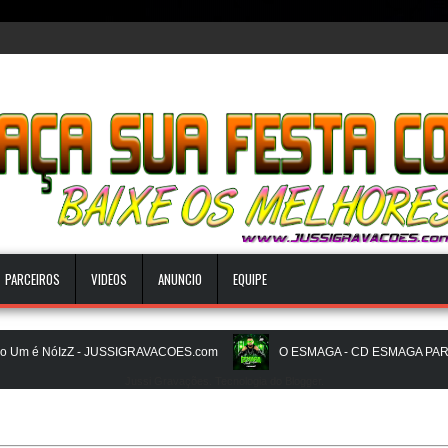
PARCEIROS
VIDEOS
ANUNCIO
EQUIPE
 é NóIzZ - JUSSIGRAVACOES.com
O ESMAGA - CD ESMAGA PAREDAO
Jussi Gravações. Tecnologia do
Blogger
.
BEATS PAREDÃO 16.0 - JULHO 2026 - O ZERO UM É NOIZz - JUSSIGR