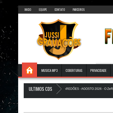
});
INICIO
EQUIPE
CONTATO
PARCEIROS
MUSICA MP3
COBERTURAS
PRIVACIDADE
ULTIMOS CDS
ATS PAREDÃO 17.0 - A PLAYLIST DOS PAREDÕES - AGOSTO 2026 - O ZeRo Um
EUZINHO A Favela Ta Gostosa 5.0 - LANÇAMENTO - JUSSIGRAVACOES.com