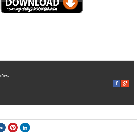
ações.