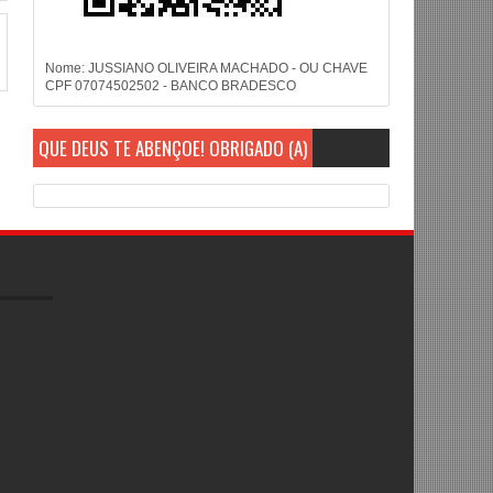
Nome: JUSSIANO OLIVEIRA MACHADO - OU CHAVE
CPF 07074502502 - BANCO BRADESCO
QUE DEUS TE ABENÇOE! OBRIGADO (A)