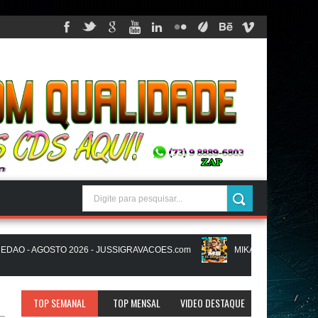
 - AGOSTO 2026 - JUSSIGRAVACOES.com
MIKAEL SANTOS - MS IN 
AVACOES.com
NATANZINHO LIMA - NA LIGA EM SAMPA - CD NOVO L
TOP SEMANAL
TOP MENSAL
VIDEO DESTAQUE