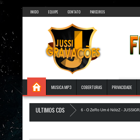
});
INICIO
EQUIPE
CONTATO
PARCEIROS
MUSICA MP3
COBERTURAS
PRIVACIDADE
ULTIMOS CDS
 PLAYLIST DOS PAREDÕES - AGOSTO 2026 - O ZeRo Um é NóIzZ - JUSSIGRAV
Gostosa 5.0 - LANÇAMENTO - JUSSIGRAVACOES.com
BEATS PAREDÃO