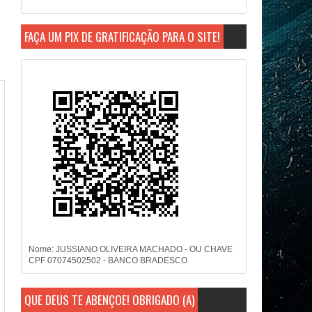
FAÇA UM PIX DE GRATIFICAÇÃO PARA O SITE!
Nome: JUSSIANO OLIVEIRA MACHADO - OU CHAVE
CPF 07074502502 - BANCO BRADESCO
QUE DEUS TE ABENÇOE! OBRIGADO (A)