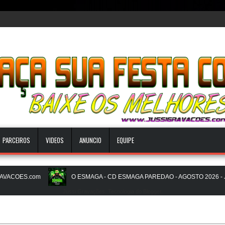
PARCEIROS
VIDEOS
ANUNCIO
EQUIPE
ACOES.com
O ESMAGA - CD ESMAGA PAREDAO - AGOSTO 2026 - JU
Jussi Gravações. Tecnologia do
Blogger
.
 16.0 - JULHO 2026 - O ZERO UM É NOIZz - JUSSIGRAVACOES.com