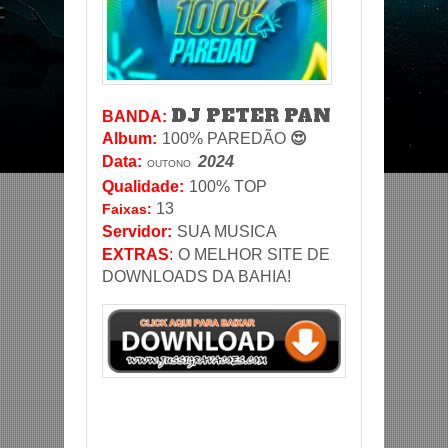
DJ PETER PAN
BANDA:
Album:
100% PAREDÃO
😍
Data
:
2024
OUTONO
Qualidade:
100% TOP
13
Faixas:
Servidor
:
SUA MUSICA
EXTRAS
:
O MELHOR SITE DE
DOWNLOADS DA BAHIA!