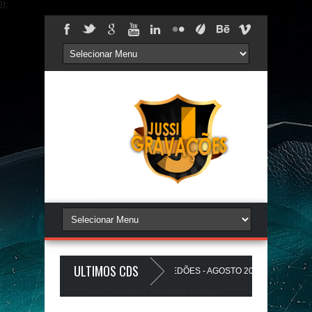
});
ULTIMOS CDS
S PAREDÃO 17.0 - A PLAYLIST DOS PAREDÕES - AGOSTO 2026 - O ZeRo Um é
Jussi Gravações. Tecnologia do
Blogger
.
ZINHO A Favela Ta Gostosa 5.0 - LANÇAMENTO - JUSSIGRAVACOES.com