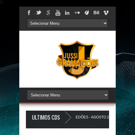
});
ULTIMOS CDS
TS PAREDÃO 17.0 - A PLAYLIST DOS PAREDÕES - AGOSTO 2026 - O ZeRo Um 
Jussi Gravações. Tecnologia do
Blogger
.
UZINHO A Favela Ta Gostosa 5.0 - LANÇAMENTO - JUSSIGRAVACOES.com