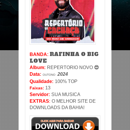
RAFINHA O BIG
BANDA:
LOVE
Album:
REPERTORIO NOVO
😍
Data
:
2024
OUTONO
Qualidade:
100% TOP
13
Faixas:
Servidor
:
SUA MUSICA
EXTRAS
:
O MELHOR SITE DE
DOWNLOADS DA BAHIA!