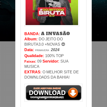
A INVASÃO
BANDA:
Album:
DO JEITO DO
BIRUTA3.0 +NOVAS
😍
Data
:
2024
PRIMAVERA
Qualidade:
100% TOP
09
Servidor
:
SUA
Faixas:
MUSICA
EXTRAS
:
O MELHOR SITE DE
DOWNLOADS DA BAHIA!