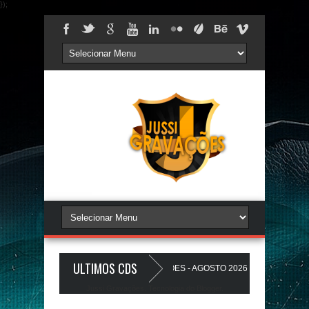
});
ULTIMOS CDS
AREDÃO 17.0 - A PLAYLIST DOS PAREDÕES - AGOSTO 2026 - O ZeRo Um é Nó
Jussi Gravações. Tecnologia do
Blogger
.
HO A Favela Ta Gostosa 5.0 - LANÇAMENTO - JUSSIGRAVACOES.com