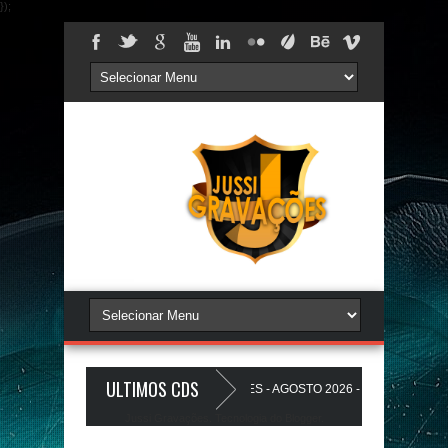
});
ULTIMOS CDS
REDÃO 17.0 - A PLAYLIST DOS PAREDÕES - AGOSTO 2026 - O ZeRo Um é NóI
Jussi Gravações. Tecnologia do
Blogger
.
O A Favela Ta Gostosa 5.0 - LANÇAMENTO - JUSSIGRAVACOES.com