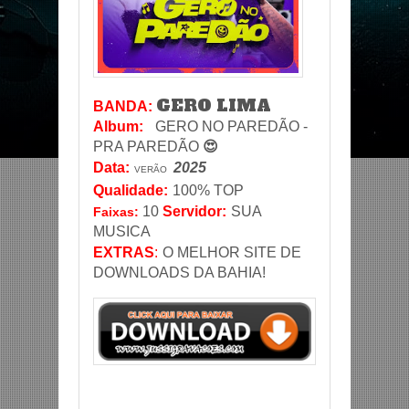
GERO LIMA
BANDA:
Album:
GERO NO PAREDÃO -
PRA PAREDÃO
😍
Data
:
2025
VERÃO
Qualidade:
100% TOP
10
Servidor
:
SUA
Faixas:
MUSICA
EXTRAS
:
O MELHOR SITE DE
DOWNLOADS DA BAHIA!