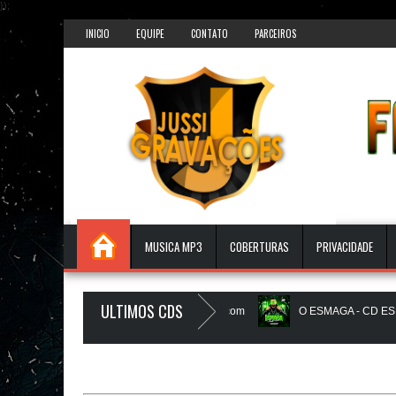
});
INICIO
EQUIPE
CONTATO
PARCEIROS
MUSICA MP3
COBERTURAS
PRIVACIDADE
ULTIMOS CDS
O ZeRo Um é NóIzZ - JUSSIGRAVACOES.com
O ESMAGA - CD ESMAG
ES.com
BEATS PAREDÃO 16.0 - JULHO 2026 - O ZERO UM É NOIZz 