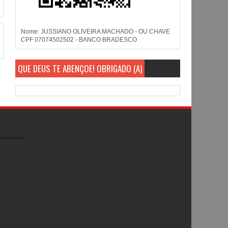
Nome: JUSSIANO OLIVEIRA MACHADO - OU CHAVE
CPF 07074502502 - BANCO BRADESCO
QUE DEUS TE ABENÇOE! OBRIGADO (A)