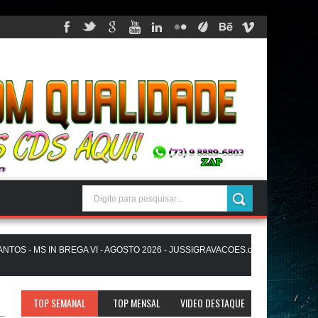
 - MS IN BREGA VI - AGOSTO 2026 - JUSSIGRAVACOES.com
EDUARD
CD NOVO LANÇAMENTO - JUSSIGRAVACOES.com
PICAPAU NO BEAT - 
TOP SEMANAL
TOP MENSAL
VIDEO DESTAQUE