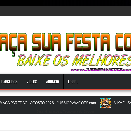
PARCEIROS
VIDEOS
ANUNCIO
EQUIPE
A PAREDAO - AGOSTO 2026 - JUSSIGRAVACOES.com
MIKAEL SANTOS
Jussi Gravações. Tecnologia do
Blogger
.
- JUSSIGRAVACOES.com
NATANZINHO LIMA - NA LIGA EM SAMPA - 