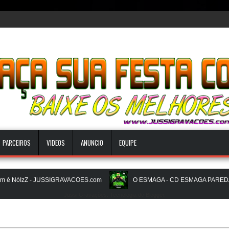
PARCEIROS
VIDEOS
ANUNCIO
EQUIPE
 NóIzZ - JUSSIGRAVACOES.com
O ESMAGA - CD ESMAGA PAREDAO -
Jussi Gravações. Tecnologia do
Blogger
.
BEATS PAREDÃO 16.0 - JULHO 2026 - O ZERO UM É NOIZz - JUSSIGRAV