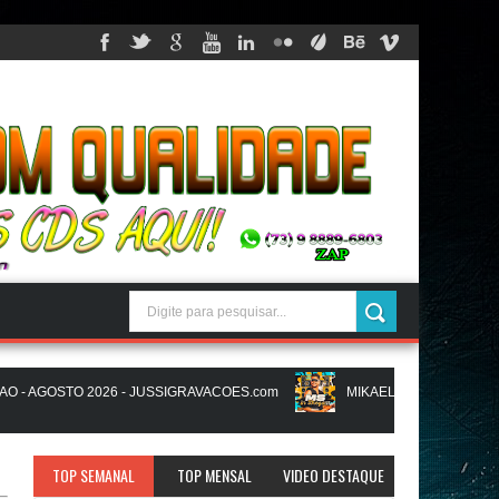
 AGOSTO 2026 - JUSSIGRAVACOES.com
MIKAEL SANTOS - MS IN BR
ACOES.com
NATANZINHO LIMA - NA LIGA EM SAMPA - CD NOVO LAN
TOP SEMANAL
TOP MENSAL
VIDEO DESTAQUE