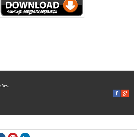
ações.