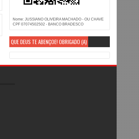
Nome: JUSSIANO OLIVEIRA MACHADO - OU CHAVE
CPF 07074502502 - BANCO BRADESCO
QUE DEUS TE ABENÇOE! OBRIGADO (A)