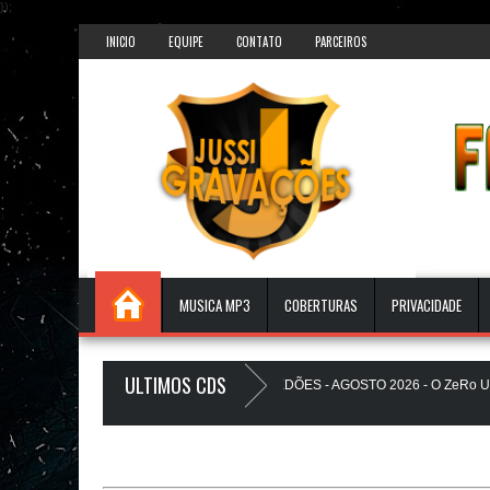
});
INICIO
EQUIPE
CONTATO
PARCEIROS
MUSICA MP3
COBERTURAS
PRIVACIDADE
ULTIMOS CDS
S PAREDÃO 17.0 - A PLAYLIST DOS PAREDÕES - AGOSTO 2026 - O ZeRo Um é
ZINHO A Favela Ta Gostosa 5.0 - LANÇAMENTO - JUSSIGRAVACOES.com