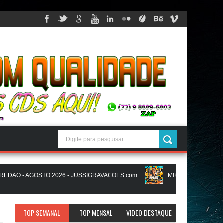
O - AGOSTO 2026 - JUSSIGRAVACOES.com
MIKAEL SANTOS - MS IN
RAVACOES.com
NATANZINHO LIMA - NA LIGA EM SAMPA - CD NOVO 
TOP SEMANAL
TOP MENSAL
VIDEO DESTAQUE