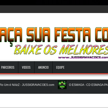
PARCEIROS
VIDEOS
ANUNCIO
EQUIPE
m é NóIzZ - JUSSIGRAVACOES.com
O ESMAGA - CD ESMAGA PAREDA
Jussi Gravações. Tecnologia do
Blogger
.
BEATS PAREDÃO 16.0 - JULHO 2026 - O ZERO UM É NOIZz - JUSSIG