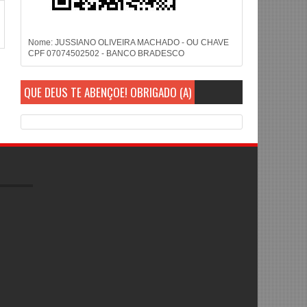
Nome: JUSSIANO OLIVEIRA MACHADO - OU CHAVE
CPF 07074502502 - BANCO BRADESCO
QUE DEUS TE ABENÇOE! OBRIGADO (A)