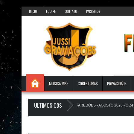
});
INICIO
EQUIPE
CONTATO
PARCEIROS
MUSICA MP3
COBERTURAS
PRIVACIDADE
ULTIMOS CDS
BEATS PAREDÃO 17.0 - A PLAYLIST DOS PAREDÕES - AGOSTO 2026 - O ZeRo U
THEUZINHO A Favela Ta Gostosa 5.0 - LANÇAMENTO - JUSSIGRAVACOES.com