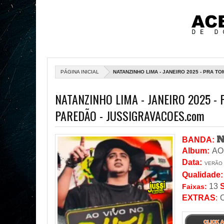
PÁGINA INICIAL
NATANZINHO LIMA - JANEIRO 2025 - PRA 
NATANZINHO LIMA - JANEIRO 2025 -
PAREDÃO - JUSSIGRAVACOES.com
N
BANDA:
Album:
AO
Data
:
VERÃO
Qualidade:
13
Faixas:
EXTRAS
: