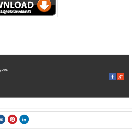
ações.