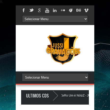
});
ULTIMOS CDS
LIST DOS PAREDÕES - AGOSTO 2026 - O ZeRo Um é NóIzZ - JUSSIGRAVACOES.
Jussi Gravações. Tecnologia do
Blogger
.
sa 5.0 - LANÇAMENTO - JUSSIGRAVACOES.com
BEATS PAREDÃO 16.0 