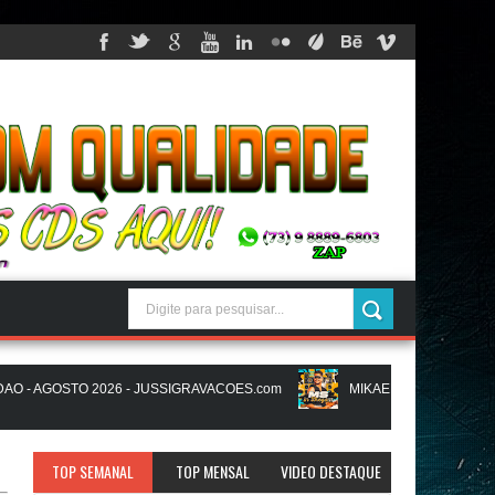
 AGOSTO 2026 - JUSSIGRAVACOES.com
MIKAEL SANTOS - MS IN BR
ACOES.com
NATANZINHO LIMA - NA LIGA EM SAMPA - CD NOVO LAN
TOP SEMANAL
TOP MENSAL
VIDEO DESTAQUE