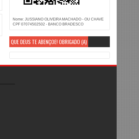
Nome: JUSSIANO OLIVEIRA MACHADO - OU CHAVE
CPF 07074502502 - BANCO BRADESCO
QUE DEUS TE ABENÇOE! OBRIGADO (A)