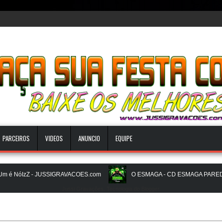
PARCEIROS
VIDEOS
ANUNCIO
EQUIPE
 NóIzZ - JUSSIGRAVACOES.com
O ESMAGA - CD ESMAGA PAREDAO -
Jussi Gravações. Tecnologia do
Blogger
.
BEATS PAREDÃO 16.0 - JULHO 2026 - O ZERO UM É NOIZz - JUSSIGRAV