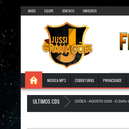
});
INICIO
EQUIPE
CONTATO
PARCEIROS
MUSICA MP3
COBERTURAS
PRIVACIDADE
ULTIMOS CDS
S PAREDÃO 17.0 - A PLAYLIST DOS PAREDÕES - AGOSTO 2026 - O ZeRo Um é
ZINHO A Favela Ta Gostosa 5.0 - LANÇAMENTO - JUSSIGRAVACOES.com