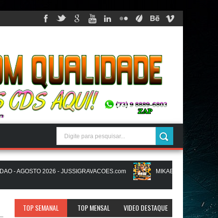
- AGOSTO 2026 - JUSSIGRAVACOES.com
MIKAEL SANTOS - MS IN B
ACOES.com
NATANZINHO LIMA - NA LIGA EM SAMPA - CD NOVO LA
TOP SEMANAL
TOP MENSAL
VIDEO DESTAQUE