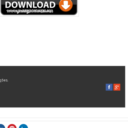
ações.