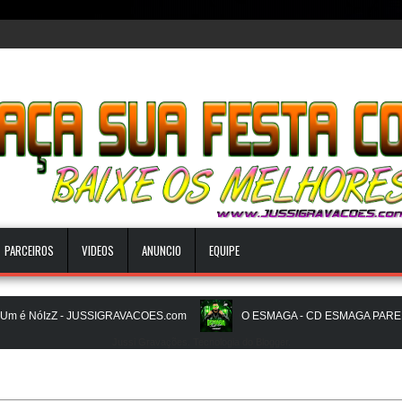
PARCEIROS
VIDEOS
ANUNCIO
EQUIPE
é NóIzZ - JUSSIGRAVACOES.com
O ESMAGA - CD ESMAGA PAREDAO 
Jussi Gravações. Tecnologia do
Blogger
.
BEATS PAREDÃO 16.0 - JULHO 2026 - O ZERO UM É NOIZz - JUSSIGRAV