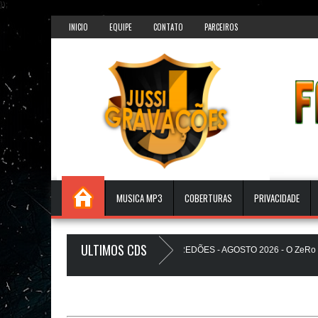
});
INICIO
EQUIPE
CONTATO
PARCEIROS
MUSICA MP3
COBERTURAS
PRIVACIDADE
ULTIMOS CDS
TS PAREDÃO 17.0 - A PLAYLIST DOS PAREDÕES - AGOSTO 2026 - O ZeRo Um 
UZINHO A Favela Ta Gostosa 5.0 - LANÇAMENTO - JUSSIGRAVACOES.com