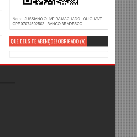
Nome: JUSSIANO OLIVEIRA MACHADO - OU CHAVE
CPF 07074502502 - BANCO BRADESCO
QUE DEUS TE ABENÇOE! OBRIGADO (A)