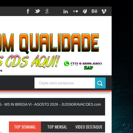
S IN BREGA VI - AGOSTO 2026 - JUSSIGRAVACOES.com
EDUARDINHO
VO LANÇAMENTO - JUSSIGRAVACOES.com
PICAPAU NO BEAT - ATUA
TOP SEMANAL
TOP MENSAL
VIDEO DESTAQUE