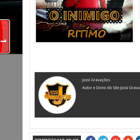
Jussi Gravações
Autor e Dono do Site Jussi Grav