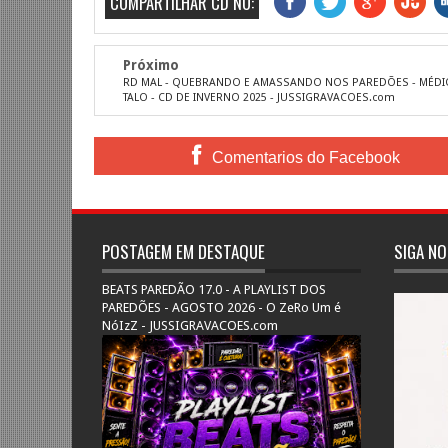
COMPARTILHAR CD NO:
Próximo
RD MAL - QUEBRANDO E AMASSANDO NOS PAREDÕES - MÉD
TALO - CD DE INVERNO 2025 - JUSSIGRAVACOES.com
Comentarios do Facebook
POSTAGEM EM DESTAQUE
SIGA NO
BEATS PAREDÃO 17.0 - A PLAYLIST DOS
PAREDÕES - AGOSTO 2026 - O ZeRo Um é
NóIzZ - JUSSIGRAVACOES.com