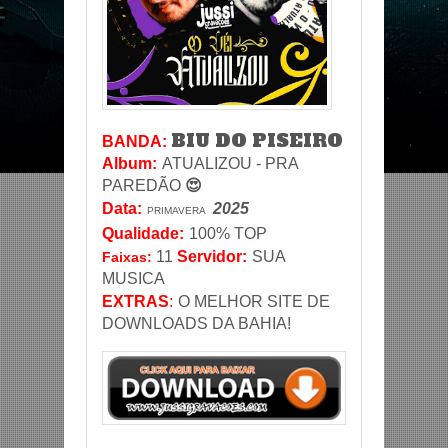
BIU DO PISEIRO
BANDA:
Album:
ATUALIZOU - PRA
PAREDÃO
😍
Data
:
2025
PRIMAVERA
Qualidade:
100% TOP
11
Servidor
:
SUA
Faixas:
MUSICA
EXTRAS
:
O MELHOR SITE DE
DOWNLOADS DA BAHIA!