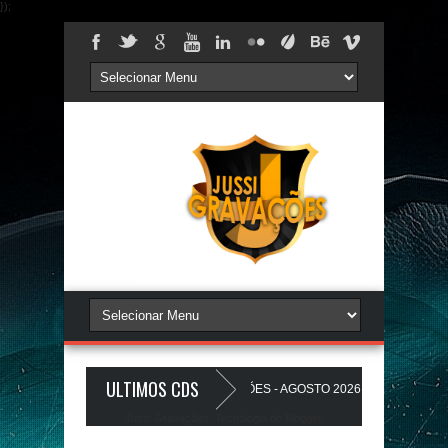
});
ULTIMOS CDS
AREDÃO 17.0 - A PLAYLIST DOS PAREDÕES - AGOSTO 2026 - O ZeRo Um é Nó
Jussi Gravações. Tecnologia do
Blogger
.
HO A Favela Ta Gostosa 5.0 - LANÇAMENTO - JUSSIGRAVACOES.com