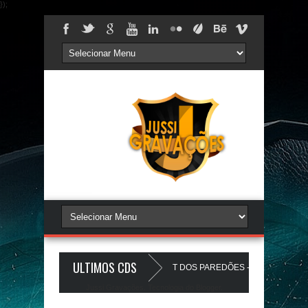
});
ULTIMOS CDS
BEATS PAREDÃO 17.0 - A PLAYLIST DOS PAREDÕES - AGOSTO 2026 - O
Jussi Gravações. Tecnologia do
Blogger
.
THEUZINHO A Favela Ta Gostosa 5.0 - LANÇAMENTO - JUSSIGRAVACOE