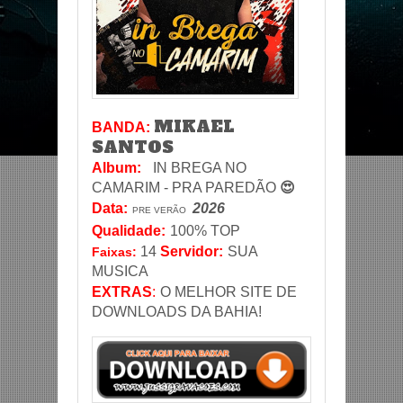
MIKAEL
BANDA:
SANTOS
Album:
IN BREGA NO
CAMARIM - PRA PAREDÃO
😍
Data
:
2026
PRE VERÃO
Qualidade:
100% TOP
14
Servidor
:
SUA
Faixas:
MUSICA
EXTRAS
:
O MELHOR SITE DE
DOWNLOADS DA BAHIA!