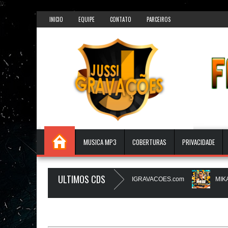
});
INICIO
EQUIPE
CONTATO
PARCEIROS
MUSICA MP3
COBERTURAS
PRIVACIDADE
ULTIMOS CDS
SMAGA PAREDAO - AGOSTO 2026 - JUSSIGRAVACOES.com
MIKAEL S
IZz - JUSSIGRAVACOES.com
NATANZINHO LIMA - NA LIGA EM SAMP