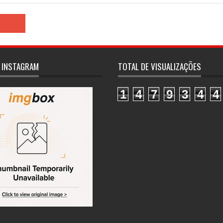
 INSTAGRAM
TOTAL DE VISUALIZAÇÕES
1
4
7
9
3
4
4