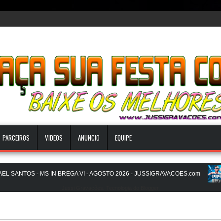
PARCEIROS
VIDEOS
ANUNCIO
EQUIPE
ANTOS - MS IN BREGA VI - AGOSTO 2026 - JUSSIGRAVACOES.com
E
Jussi Gravações. Tecnologia do
Blogger
.
A - CD NOVO LANÇAMENTO - JUSSIGRAVACOES.com
PICAPAU NO BE