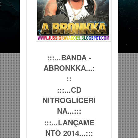
:::...BANDA -
ABRONKKA...:
::
:::...CD
NITROGLICERI
NA...:::
:::...LANÇAME
NTO 2014...:::