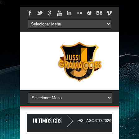
});
ULTIMOS CDS
AREDÃO 17.0 - A PLAYLIST DOS PAREDÕES - AGOSTO 2026 - O ZeRo Um é Nó
Jussi Gravações. Tecnologia do
Blogger
.
HO A Favela Ta Gostosa 5.0 - LANÇAMENTO - JUSSIGRAVACOES.com