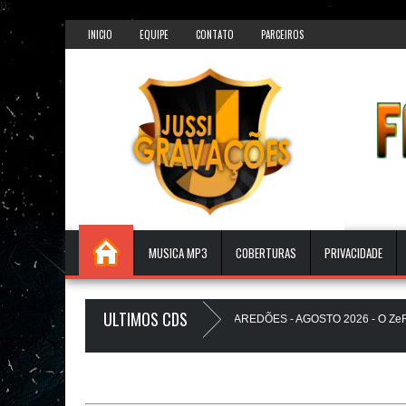
});
INICIO
EQUIPE
CONTATO
PARCEIROS
MUSICA MP3
COBERTURAS
PRIVACIDADE
ULTIMOS CDS
EATS PAREDÃO 17.0 - A PLAYLIST DOS PAREDÕES - AGOSTO 2026 - O ZeRo U
HEUZINHO A Favela Ta Gostosa 5.0 - LANÇAMENTO - JUSSIGRAVACOES.com