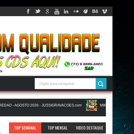
O - AGOSTO 2026 - JUSSIGRAVACOES.com
MIKAEL SANTOS - MS IN
AVACOES.com
NATANZINHO LIMA - NA LIGA EM SAMPA - CD NOVO 
TOP SEMANAL
TOP MENSAL
VIDEO DESTAQUE