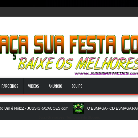
PARCEIROS
VIDEOS
ANUNCIO
EQUIPE
m é NóIzZ - JUSSIGRAVACOES.com
O ESMAGA - CD ESMAGA PAREDA
Jussi Gravações. Tecnologia do
Blogger
.
BEATS PAREDÃO 16.0 - JULHO 2026 - O ZERO UM É NOIZz - JUSSIGR