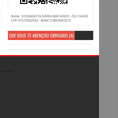
Nome: JUSSIANO OLIVEIRA MACHADO - OU CHAVE
CPF 07074502502 - BANCO BRADESCO
QUE DEUS TE ABENÇOE! OBRIGADO (A)