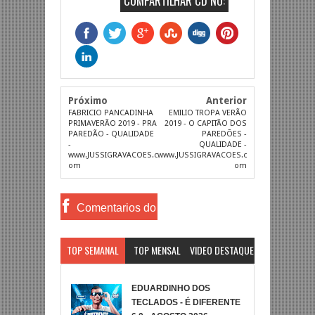
COMPARTILHAR CD NO:
Próximo
Anterior
FABRICIO PANCADINHA
EMILIO TROPA VERÃO
PRIMAVERÃO 2019 - PRA
2019 - O CAPITÃO DOS
PAREDÃO - QUALIDADE
PAREDÕES -
-
QUALIDADE -
www.JUSSIGRAVACOES.c
www.JUSSIGRAVACOES.c
om
om
Comentarios do
Facebook
TOP SEMANAL
TOP MENSAL
VIDEO DESTAQUE
EDUARDINHO DOS
TECLADOS - É DIFERENTE