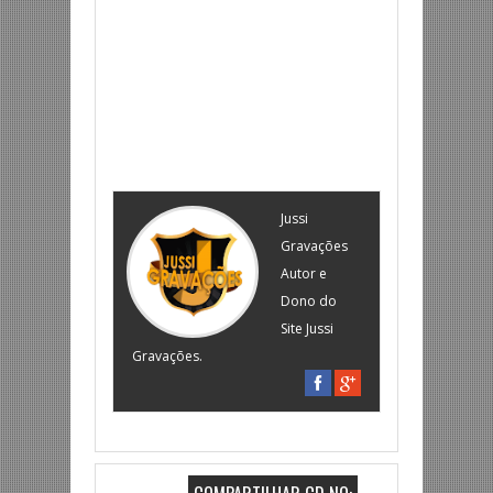
Jussi
Gravações
Autor e
Dono do
Site Jussi
Gravações.