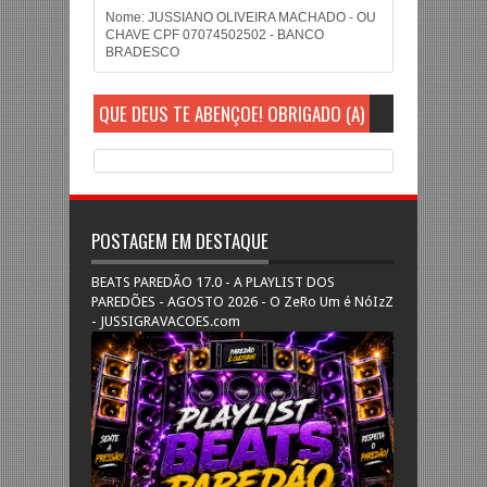
Nome: JUSSIANO OLIVEIRA MACHADO - OU
CHAVE CPF 07074502502 - BANCO
BRADESCO
QUE DEUS TE ABENÇOE! OBRIGADO (A)
POSTAGEM EM DESTAQUE
BEATS PAREDÃO 17.0 - A PLAYLIST DOS
PAREDÕES - AGOSTO 2026 - O ZeRo Um é NóIzZ
- JUSSIGRAVACOES.com